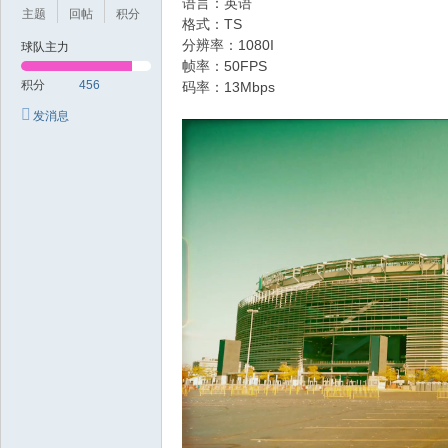
语言：英语
极
主题
回帖
积分
格式：TS
致
分辨率：1080I
球队主力
高
帧率：50FPS
积分
456
码率：13Mbps
清
发消息