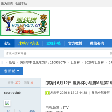
设为首页
收藏本站
论坛
球球/VIP充值
过往补档
官方微博
微信咨询
»
论坛
›
洲际赛事 弧线球Q群：110938079
›
世界杯
›
2026年世界杯
›
6
弧
发新帖
线
[英语]
6月12日 世界杯小组赛A组第1轮 韩
查看:
379
|
回复:
0
球
-
sportreclub
发表于 2026-6-12 13:44:38
|
显示全部楼层
追
求
电视频道：ITV
43
0
456