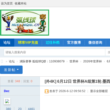
设为首页
收藏本站
论坛
球球/VIP充值
过往补档
官方微博
微信咨询
»
论坛
›
洲际赛事 弧线球Q群：110938079
›
世界杯
›
2026年世界杯
›
6
弧
发新帖
线
[外4K]
6月12日 世界杯A组第1轮 墨西哥V
查看:
348
|
回复:
0
球
-
Dec
发表于 2026-6-12 09:56:52
|
显示全部楼层
追
求
380
23
4461