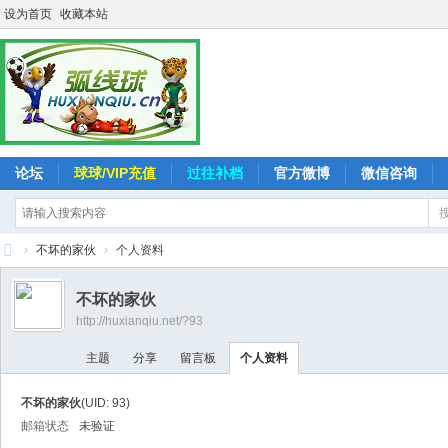
设为首页
收藏本站
论坛
球球/VIP充值
过往补档
官方微博
微信咨询
›
不坏的家伙
›
个人资料
弧
不坏的家伙
线
http://huxianqiu.net/?93
球
主题
分享
留言板
个人资料
-
追
不坏的家伙
(UID: 93)
求
邮箱状态
未验证