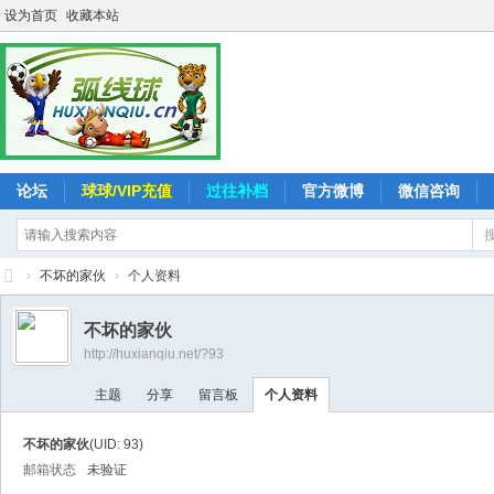
设为首页
收藏本站
论坛
球球/VIP充值
过往补档
官方微博
微信咨询
›
不坏的家伙
›
个人资料
弧
不坏的家伙
线
http://huxianqiu.net/?93
球
主题
分享
留言板
个人资料
-
追
不坏的家伙
(UID: 93)
求
邮箱状态
未验证