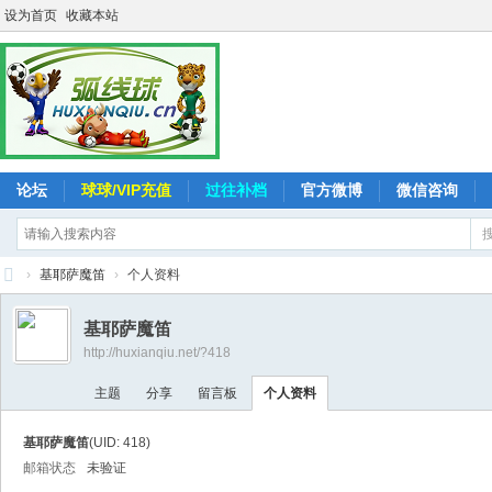
设为首页
收藏本站
论坛
球球/VIP充值
过往补档
官方微博
微信咨询
›
基耶萨魔笛
›
个人资料
弧
基耶萨魔笛
线
http://huxianqiu.net/?418
球
主题
分享
留言板
个人资料
-
追
基耶萨魔笛
(UID: 418)
求
邮箱状态
未验证