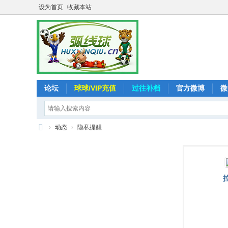
设为首页
收藏本站
论坛
球球/VIP充值
过往补档
官方微博
微
›
动态
›
隐私提醒
弧
线
球
-
追
求