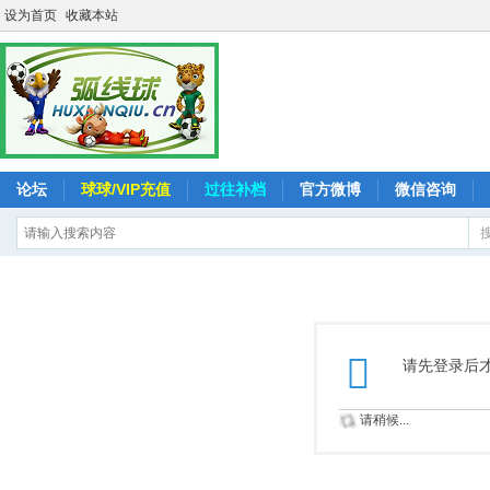
设为首页
收藏本站
论坛
球球/VIP充值
过往补档
官方微博
微信咨询
请先登录后
请稍候...