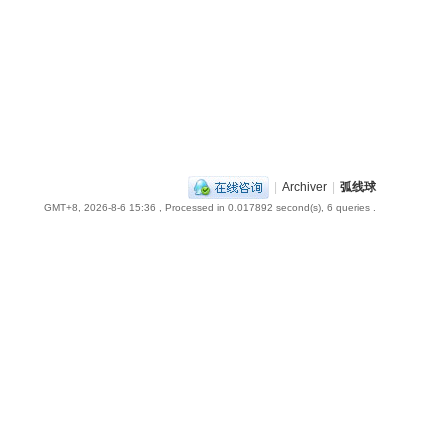
|
Archiver
|
弧线球
GMT+8, 2026-8-6 15:36
, Processed in 0.017892 second(s), 6 queries .