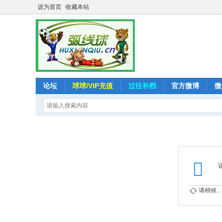
设为首页
收藏本站
论坛
球球/VIP充值
过往补档
官方微博
微
请稍候...