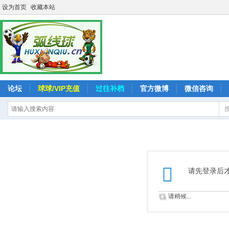
设为首页
收藏本站
论坛
球球/VIP充值
过往补档
官方微博
微信咨询
请先登录后
请稍候...