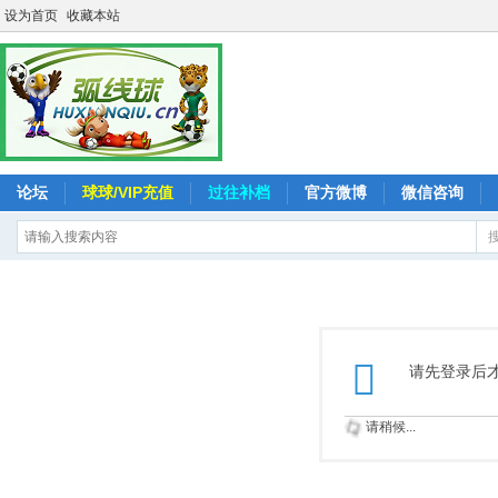
设为首页
收藏本站
论坛
球球/VIP充值
过往补档
官方微博
微信咨询
请先登录后
请稍候...