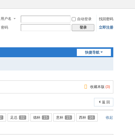
用户名
自动登录
找回密码
密码
立即注册
登录
快捷导航
收藏本版
(
3
)
返 回
2
足总
32
德杯
15
意杯
15
西杯
16
收起