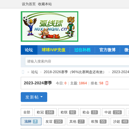
设为首页
收藏本站
论坛
球球/VIP充值
过往补档
官方微博
微
»
论坛
›
2018-2026赛季（96%比赛网盘还有效）
›
2023-20
弧
2023-2024赛季
今日:
0
|
主题:
1864
|
排名:
58
线
球
发新帖
-
全部
欧冠
168
欧联
92
欧会
33
中超
156
追
法杯
7
友谊
150
其他
27
欧预
55
沙超
49
求