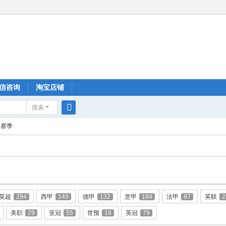
信咨询
淘宝店铺
搜索
搜
24赛季
索
英超
294
西甲
149
德甲
132
意甲
184
法甲
87
英联
2
美职
29
亚冠
55
世预
18
英冠
79