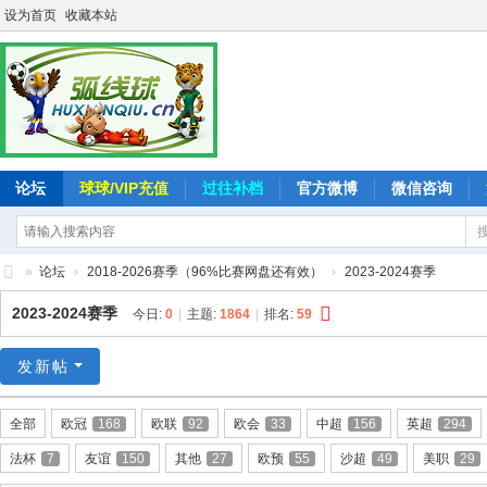
设为首页
收藏本站
论坛
球球/VIP充值
过往补档
官方微博
微信咨询
»
论坛
›
2018-2026赛季（96%比赛网盘还有效）
›
2023-2024赛季
弧
2023-2024赛季
今日:
0
|
主题:
1864
|
排名:
59
线
球
发新帖
-
全部
欧冠
168
欧联
92
欧会
33
中超
156
英超
294
追
法杯
7
友谊
150
其他
27
欧预
55
沙超
49
美职
29
求