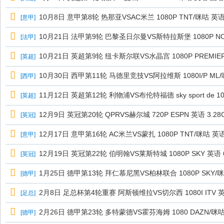
10月8日 意甲第8轮 热那亚VSAC米兰 1080P TNT/咪咕 英
[
意甲
]
10月21日 法甲第9轮 巴黎圣日尔曼VS斯特拉斯堡 1080P N
[
法甲
]
10月21日 英超第9轮 纽卡斯尔联VS水晶宫 1080P PREMIE
[
英超
]
10月30日 西甲第11轮 马德里竞技VS阿拉维斯 1080I/P ML
[
西甲
]
11月12日 英超第12轮 利物浦VS布伦特福德 sky sport de 108
[
英超
]
12月9日 英冠第20轮 QPRVS赫尔城 720P ESPN 英语 3.28
[
英冠
]
12月17日 意甲第16轮 AC米兰VS蒙扎 1080P TNT/咪咕 英
[
意甲
]
12月19日 英冠第22轮 伯明翰VS莱斯特城 1080P SKY 英语 
[
英冠
]
1月25日 德甲第13轮 拜仁慕尼黑VS柏林联合 1080P SKY/
[
德甲
]
2月8日 足总杯第4轮重赛 阿斯顿维拉VS切尔西 1080I ITV 英语
[
足总
]
2月26日 德甲第23轮 多特蒙德VS霍芬海姆 1080 DAZN/咪
[
德甲
]