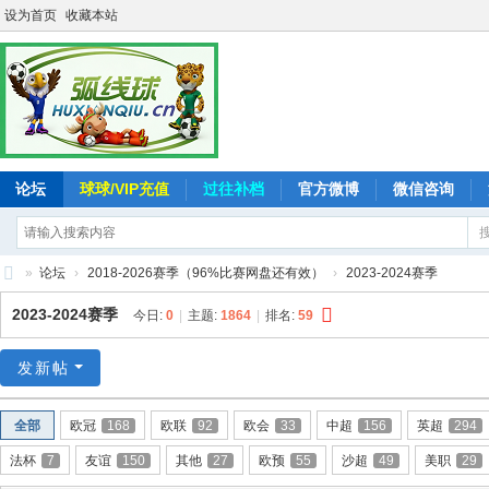
设为首页
收藏本站
论坛
球球/VIP充值
过往补档
官方微博
微信咨询
»
论坛
›
2018-2026赛季（96%比赛网盘还有效）
›
2023-2024赛季
弧
2023-2024赛季
今日:
0
|
主题:
1864
|
排名:
59
线
球
发新帖
-
全部
欧冠
168
欧联
92
欧会
33
中超
156
英超
294
追
法杯
7
友谊
150
其他
27
欧预
55
沙超
49
美职
29
求