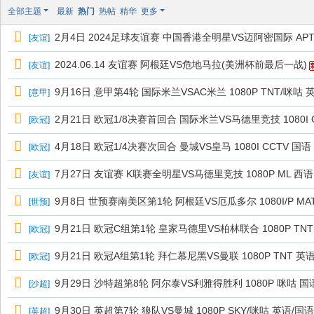
极
全部主题
最新
热门
热帖
精华
更多
致
2月4日 2024足球友谊赛 中国香港全明星VS迈阿密国际 AP
[
友谊
]
高
清
2024.06.14 友谊赛 阿根廷VS危地马拉(美洲杯前最后一战)
[
友谊
]
9月16日 意甲第4轮 国际米兰VSAC米兰 1080P TNT/咪咕 
[
意甲
]
2月21日 欧冠1/8决赛首回合 国际米兰VS马德里竞技 1080I CC
[
欧冠
]
4月18日 欧冠1/4决赛次回合 曼城VS皇马 1080I CCTV 国语 
[
欧冠
]
7月27日 友谊赛 K联赛全明星VS马德里竞技 1080P ML 西语 
[
友谊
]
9月8日 世预赛南美区第1轮 阿根廷VS厄瓜多尔 1080I/P MATC
[
世预
]
9月21日 欧冠C组第1轮 皇家马德里VS柏林联合 1080P TNT 
[
欧冠
]
9月21日 欧冠A组第1轮 拜仁慕尼黑VS曼联 1080P TNT 英语 
[
欧冠
]
9月29日 沙特超第8轮 阿尔泰VS利雅得胜利 1080P 咪咕 国语
[
沙超
]
9月30日 英超第7轮 狼队VS曼城 1080P SKY/咪咕 英语/国语
[
英超
]