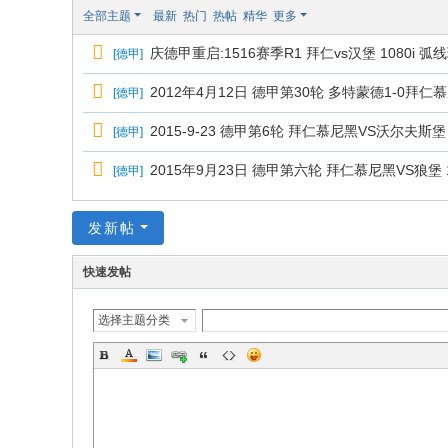
极
全部主题
最新
热门
热帖
精华
更多
致
庆德甲重启:1516赛季R1 拜仁vs汉堡 1080i
[
德甲
]
高
清
2012年4月12日 德甲第30轮 多特蒙德1-0拜仁慕尼
[
德甲
]
2015-9-23 德甲第6轮 拜仁慕尼黑VS沃尔夫斯堡 10
[
德甲
]
2015年9月23日 德甲第六轮 拜仁慕尼黑VS狼堡 
[
德甲
]
发新帖
快速发帖
选择主题分类