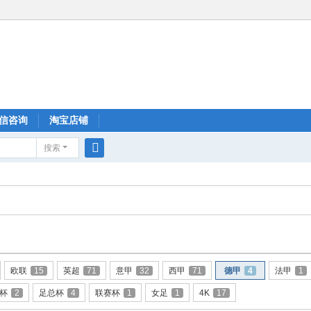
信咨询
淘宝店铺
搜索
搜
索
欧联
15
英超
71
意甲
32
西甲
71
德甲
4
法甲
1
杯
2
足总杯
4
联赛杯
1
女足
1
4K
17