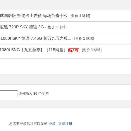
 弧线球国语版 拒绝占士差价 每场节省十欧
- [售价
1
球球]
黑 720P SKY 德语 3G
- [售价
5
球球]
80I SKY 德语 7.45G 莱万九五之尊...
- [售价
1
球球]
1080I SNG【九五至尊】（115网盘）
- [售价
3
球球]
还可输入
80
个字符
您需要登录后才可以发帖
登录
|
立即注册