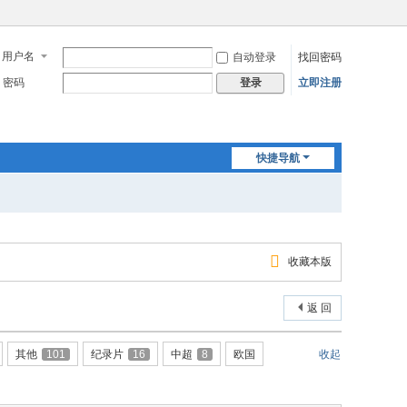
用户名
自动登录
找回密码
密码
立即注册
登录
快捷导航
收藏本版
返 回
其他
101
纪录片
16
中超
8
欧国
收起