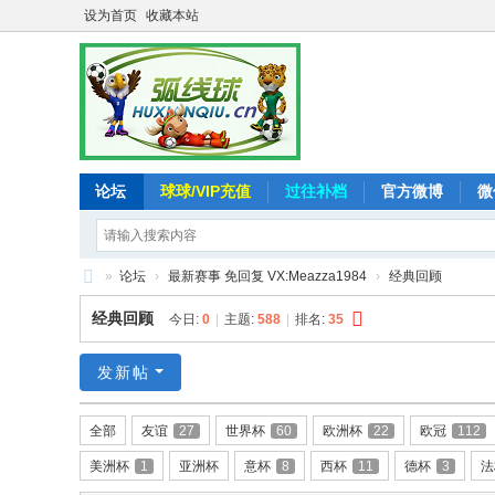
设为首页
收藏本站
论坛
球球/VIP充值
过往补档
官方微博
微
»
论坛
›
最新赛事 免回复 VX:Meazza1984
›
经典回顾
弧
经典回顾
今日:
0
|
主题:
588
|
排名:
35
线
球
发新帖
-
全部
友谊
27
世界杯
60
欧洲杯
22
欧冠
112
追
美洲杯
1
亚洲杯
意杯
8
西杯
11
德杯
3
法
求