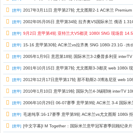
2017年3月11日 意甲第27轮 尤文图斯2-1 AC米兰 Premium Sp
[
意甲
]
2002年05月05日 意甲第34轮 拉齐奥VS国际米兰 俄语 1.
[
意甲
]
9月2日 意甲第4轮 亚特兰大VS都灵 1080I SNG 现场音 14.
[
意甲
]
15-16 意甲第30轮 AC米兰vs拉齐奥 SNG 1080i 23.1G
[
意甲
]
- [售
2005年1月9日 意思第18轮 国际米兰3-2桑普多利亚 interTV
[
意甲
]
2001年10月15日 意甲第7轮 尤文图斯3-3都灵 web 1080i 
[
意甲
]
2012年12月17日意甲第17轮 那不勒斯2-3博洛尼亚 web 108
[
意甲
]
2010年1月10日 意甲第19轮 国际为兰4-3锡耶纳 interTV 108
[
意甲
]
2006年10月29日 06-07赛季 意甲第9轮 AC米兰 3-4 国际米兰
[
意甲
]
毛迷纯享:16-17赛季 意甲第9轮 AC米兰vs尤文图斯 1080
[
意甲
]
[中文字幕]I M Together：国际米兰意甲冠军赛季回顾纪录片
[
意甲
]