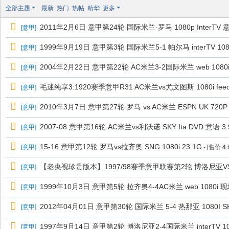
极
全部主题
最新
热门
热帖
精华
更多
致
2011年2月6日 意甲第24轮 国际米兰-罗马 1080p InterTV 
[
意甲
]
高
清
1999年9月19日 意甲第3轮 国际米兰5-1 帕尔马 interTV 1080
[
意甲
]
2004年2月22日 意甲第22轮 AC米兰3-2国际米兰 web 1080i
[
意甲
]
毛迷纯享3:1920赛季意甲R31 AC米兰vs尤文图斯 1080i 
[
意甲
]
2010年3月7日 意甲第27轮 罗马 vs AC米兰 ESPN UK 720P 
[
意甲
]
2007-08 意甲第16轮 AC米兰vs利沃诺 SKY Ita DVD 意
[
意甲
]
15-16 意甲第12轮 罗马vs拉齐奥 SNG 1080i 23.1G
[
意甲
]
- [售价
4
【老央视珍贵版本】1997/98赛季意甲联赛第2轮 博洛尼
[
意甲
]
1999年10月3日 意甲第5轮 拉齐奥4-4AC米兰 web 1080i 
[
意甲
]
2012年04月01日 意甲第30轮 国际米兰 5-4 热那亚 1080I SK
[
意甲
]
1997年9月14日 意甲第2轮 博洛尼亚2-4国际米兰 interTV 10
[
意甲
]