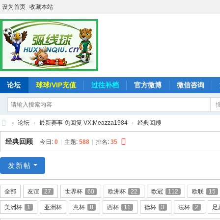
设为首页
收藏本站
论坛
球球/VIP充值
过往补档
官方微博
微信咨询
»
论坛
›
最新赛事 免回复 VX:Meazza1984
›
经典回顾
弧
经典回顾
今日:
0
|
主题:
588
|
排名:
35
线
球
发新帖
-
全部
友谊
27
世界杯
60
欧洲杯
22
欧冠
112
欧联
15
追
美洲杯
1
亚洲杯
意杯
8
西杯
11
德杯
3
法杯
2
足
求