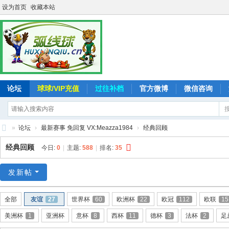
设为首页
收藏本站
论坛
球球/VIP充值
过往补档
官方微博
微信咨询
»
论坛
›
最新赛事 免回复 VX:Meazza1984
›
经典回顾
弧
经典回顾
今日:
0
|
主题:
588
|
排名:
35
线
球
发新帖
-
全部
友谊
27
世界杯
60
欧洲杯
22
欧冠
112
欧联
15
追
美洲杯
1
亚洲杯
意杯
8
西杯
11
德杯
3
法杯
2
足
求