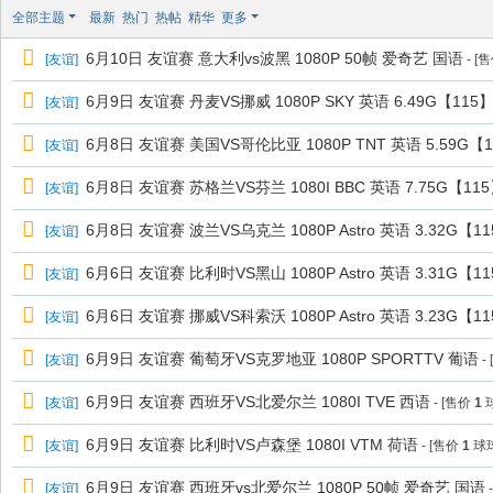
极
全部主题
最新
热门
热帖
精华
更多
致
6月10日 友谊赛 意大利vs波黑 1080P 50帧 爱奇艺 国语
[
友谊
]
- [
高
清
6月9日 友谊赛 丹麦VS挪威 1080P SKY 英语 6.49G【115
[
友谊
]
6月8日 友谊赛 美国VS哥伦比亚 1080P TNT 英语 5.59G【
[
友谊
]
6月8日 友谊赛 苏格兰VS芬兰 1080I BBC 英语 7.75G【11
[
友谊
]
6月8日 友谊赛 波兰VS乌克兰 1080P Astro 英语 3.32G【1
[
友谊
]
6月6日 友谊赛 比利时VS黑山 1080P Astro 英语 3.31G【1
[
友谊
]
6月6日 友谊赛 挪威VS科索沃 1080P Astro 英语 3.23G【1
[
友谊
]
6月9日 友谊赛 葡萄牙VS克罗地亚 1080P SPORTTV 葡语
[
友谊
]
-
6月9日 友谊赛 西班牙VS北爱尔兰 1080I TVE 西语
[
友谊
]
- [售价
1
球
6月9日 友谊赛 比利时VS卢森堡 1080I VTM 荷语
[
友谊
]
- [售价
1
球球
6月9日 友谊赛 西班牙vs北爱尔兰 1080P 50帧 爱奇艺 国语
[
友谊
]