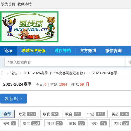
设为首页
收藏本站
论坛
球球/VIP充值
过往补档
官方微博
微信咨询
»
论坛
›
2018-2026赛季（96%比赛网盘还有效）
›
2023-2024赛季
弧
2023-2024赛季
今日:
0
|
主题:
1864
|
排名:
59
线
球
发新帖
-
全部
欧冠
168
欧联
92
欧会
33
中超
156
英超
294
追
法杯
7
友谊
150
其他
27
欧预
55
沙超
49
美职
29
求